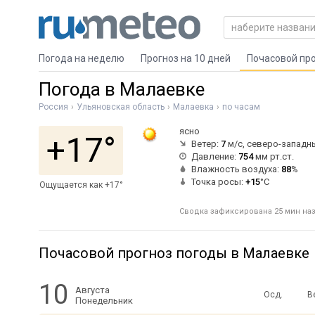
Погода на неделю
Прогноз на 10 дней
Почасовой пр
Погода в Малаевке
Россия
Ульяновская область
Малаевка
по часам
ясно
+17°
Ветер:
7
м/с, северо-западн
Давление:
754
мм рт.ст.
Влажность воздуха:
88
%
Точка росы:
+15
°C
Ощущается как +17°
Сводка зафиксирована 25 мин наза
Почасовой прогноз погоды в Малаевке
10
Августа
Осд.
В
Понедельник