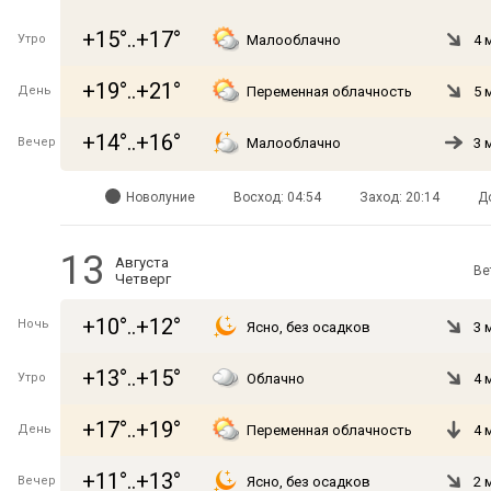
+15°..+17°
Утро
Малооблачно
4 
+19°..+21°
День
Переменная облачность
5 
+14°..+16°
Вечер
Малооблачно
3 
Новолуние
Восход: 04:54
Заход: 20:14
Д
13
Августа
Ве
Четверг
+10°..+12°
Ночь
Ясно, без осадков
3 
+13°..+15°
Утро
Облачно
4 
+17°..+19°
День
Переменная облачность
4 
+11°..+13°
Вечер
Ясно, без осадков
2 