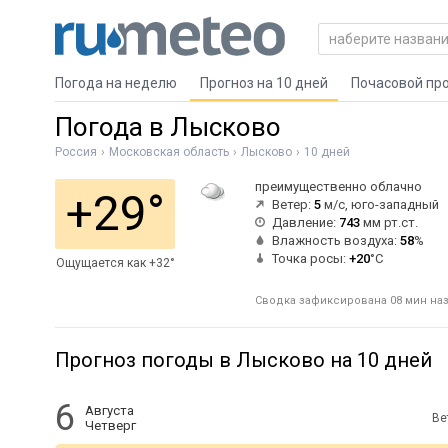
Погода на неделю
Прогноз на 10 дней
Почасовой пр
Погода в Лысково
Россия
Московская область
Лысково
10 дней
преимущественно облачно
+29°
Ветер:
5
м/с, юго-западный
Давление:
743
мм рт.ст.
Влажность воздуха:
58
%
Точка росы:
+20
°C
Ощущается как +32°
Сводка зафиксирована 08 мин наз
Прогноз погоды в Лысково на 10 дней
6
Августа
Ве
Четверг