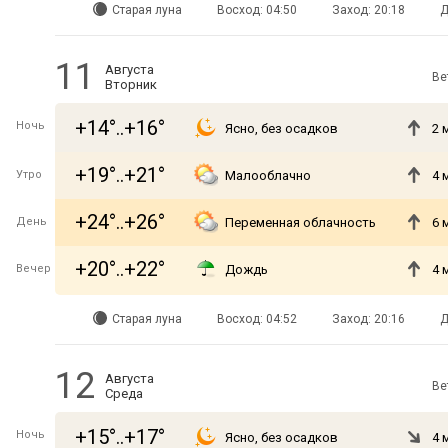
Старая луна
Восход: 04:50
Заход: 20:18
Д
11
Августа
Ве
Вторник
+14°..+16°
Ночь
Ясно, без осадков
2 
+19°..+21°
Утро
Малооблачно
4 
+24°..+26°
День
Переменная облачность
6 
+20°..+22°
Вечер
Дождь
4 
Старая луна
Восход: 04:52
Заход: 20:16
Д
12
Августа
Ве
Среда
+15°..+17°
Ночь
Ясно, без осадков
4 