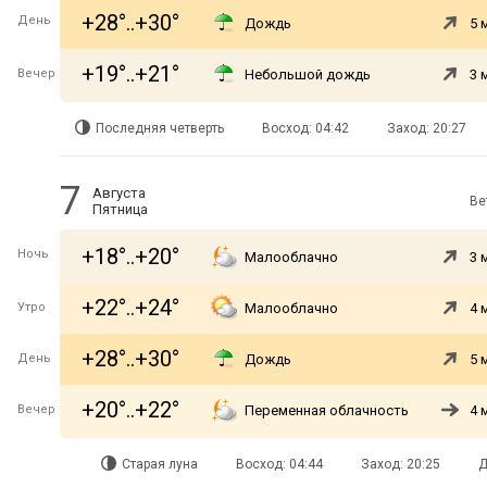
+28°..+30°
День
Дождь
5 
+19°..+21°
Вечер
Небольшой дождь
3 
Последняя четверть
Восход: 04:42
Заход: 20:27
7
Августа
Ве
Пятница
+18°..+20°
Ночь
Малооблачно
3 
+22°..+24°
Утро
Малооблачно
4 
+28°..+30°
День
Дождь
5 
+20°..+22°
Вечер
Переменная облачность
4 
Старая луна
Восход: 04:44
Заход: 20:25
Д