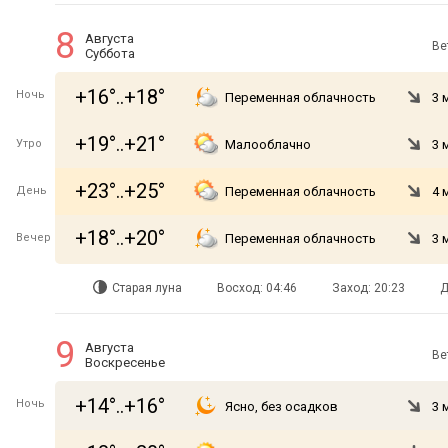
8
Августа
Ве
Суббота
+16°..+18°
Ночь
Переменная облачность
3 
+19°..+21°
Утро
Малооблачно
3 
+23°..+25°
День
Переменная облачность
4 
+18°..+20°
Вечер
Переменная облачность
3 
Старая луна
Восход: 04:46
Заход: 20:23
Д
9
Августа
Ве
Воскресенье
+14°..+16°
Ночь
Ясно, без осадков
3 