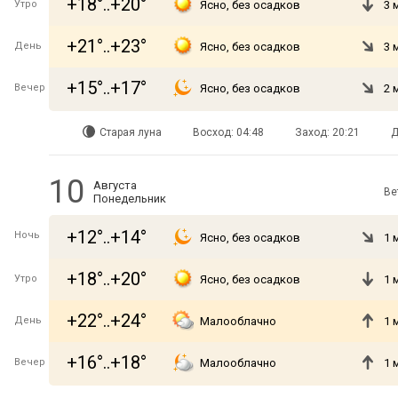
+18°..+20°
Утро
Ясно, без осадков
3 
+21°..+23°
День
Ясно, без осадков
3 
+15°..+17°
Вечер
Ясно, без осадков
2 
Старая луна
Восход: 04:48
Заход: 20:21
Д
10
Августа
Ве
Понедельник
+12°..+14°
Ночь
Ясно, без осадков
1 
+18°..+20°
Утро
Ясно, без осадков
1 
+22°..+24°
День
Малооблачно
1 
+16°..+18°
Вечер
Малооблачно
1 