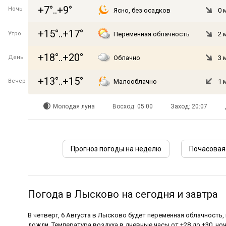
+7°..+9°
Ночь
Ясно, без осадков
0 
+15°..+17°
Утро
Переменная облачность
2 
+18°..+20°
День
Облачно
3 
+13°..+15°
Вечер
Малооблачно
1 
Молодая луна
Восход: 05:00
Заход: 20:07
Прогноз погоды на неделю
Почасовая
Погода в Лысково на сегодня и завтра
В четверг, 6 Августа в Лысково будет переменная облачность
дожди. Температура воздуха в дневные часы от +28 до +30, ноч