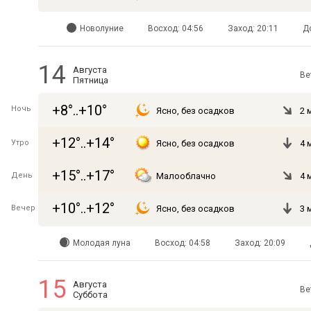
Новолуние
Восход: 04:56
Заход: 20:11
Д
14
Августа
Ве
Пятница
+8°..+10°
Ночь
Ясно, без осадков
2 
+12°..+14°
Утро
Ясно, без осадков
4 
+15°..+17°
День
Малооблачно
4 
+10°..+12°
Вечер
Ясно, без осадков
3 
Молодая луна
Восход: 04:58
Заход: 20:09
15
Августа
Ве
Суббота