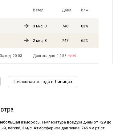
Ветер
Давл.
Влж.
3 м/с, З
748
83%
2 м/с, З
747
65%
Заход: 20:03
Долгота дня: 14:58
−04:05
Почасовая погода в Липицах
автра
 небольшая изморось. Температура воздуха днем от +29 до
ый, лёгкий, 3 м/с. Атмосферное давление: 746 мм рт.ст.