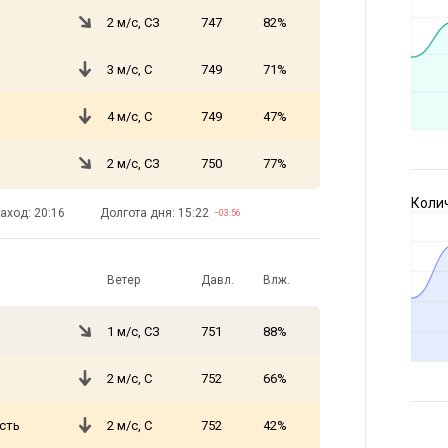
2 м/с, СЗ
747
82%
3 м/с, С
749
71%
4 м/с, С
749
47%
2 м/с, СЗ
750
77%
Коли
аход: 20:16
Долгота дня: 15:22
−03:56
Ветер
Давл.
Влж.
1 м/с, СЗ
751
88%
2 м/с, С
752
66%
сть
2 м/с, С
752
42%