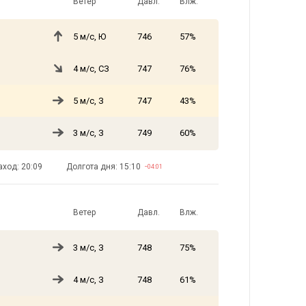
Ветер
Давл.
Влж.
5 м/с, Ю
746
57%
4 м/с, СЗ
747
76%
5 м/с, З
747
43%
3 м/с, З
749
60%
аход: 20:09
Долгота дня: 15:10
−04:01
Ветер
Давл.
Влж.
3 м/с, З
748
75%
4 м/с, З
748
61%