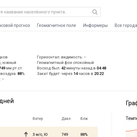
асовой прогноз
Геомагнитное поле
Информеры
Все город
дков
Горизонтал. видимость: −
с, южный
Геомагнитный фон спокойный
749
мм рт.ст.
Восход был:
42
минуты назад в
04:48
 воздуха:
88
%
Закат будет: через
14
часов в
20:22
: −
 дней
Гра
Темпе
Ветер
Давл.
Влж.
3 м/с, Ю
749
88%