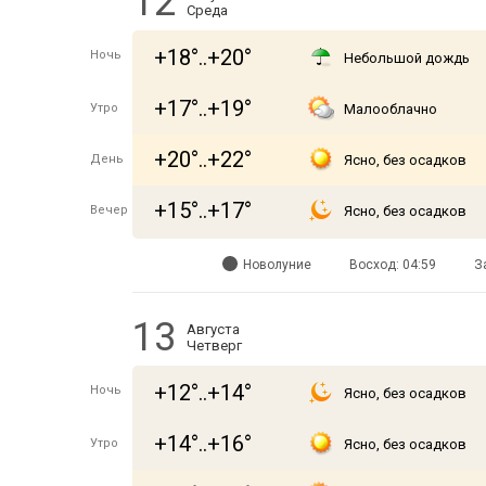
12
Среда
+18°..+20°
Ночь
Небольшой дождь
+17°..+19°
Утро
Малооблачно
+20°..+22°
День
Ясно, без осадков
+15°..+17°
Вечер
Ясно, без осадков
Новолуние
Восход: 04:59
З
13
Августа
Четверг
+12°..+14°
Ночь
Ясно, без осадков
+14°..+16°
Утро
Ясно, без осадков