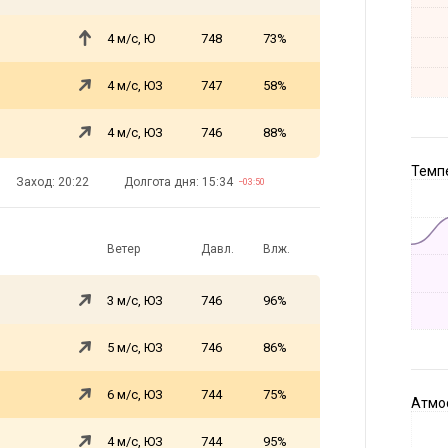
4 м/с, Ю
748
73%
4 м/с, ЮЗ
747
58%
4 м/с, ЮЗ
746
88%
Темпе
Заход: 20:22
Долгота дня: 15:34
−03:50
Ветер
Давл.
Влж.
3 м/с, ЮЗ
746
96%
5 м/с, ЮЗ
746
86%
6 м/с, ЮЗ
744
75%
Атмос
4 м/с, ЮЗ
744
95%