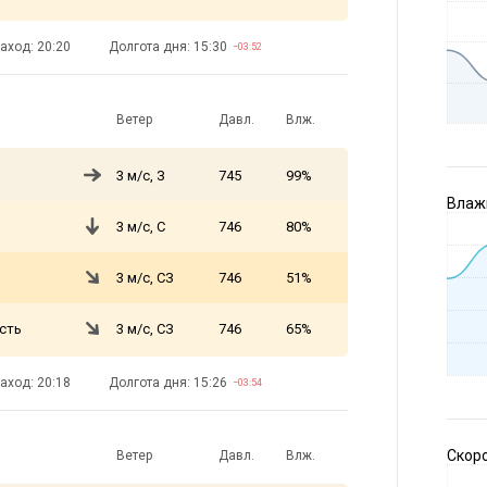
аход: 20:20
Долгота дня: 15:30
−03:52
Ветер
Давл.
Влж.
3 м/с, З
745
99%
Влажн
3 м/с, С
746
80%
3 м/с, СЗ
746
51%
сть
3 м/с, СЗ
746
65%
аход: 20:18
Долгота дня: 15:26
−03:54
Скоро
Ветер
Давл.
Влж.