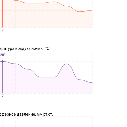
7
ратура воздуха ночью, °C
20°
7
ферное давление, мм рт.ст.