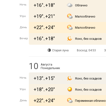
+16°..+18°
Ночь
Облачно
+19°..+21°
Утро
Малооблачно
+22°..+24°
День
Малооблачно
+16°..+18°
Вечер
Ясно, без осадков
Старая луна
Восход: 04:53
З
10
Августа
Понедельник
+13°..+15°
Ночь
Ясно, без осадков
+18°..+20°
Утро
Ясно, без осадков
+22°..+24°
День
Переменная облачно