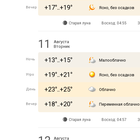
+17°..+19°
Вечер
Ясно, без осадков
Старая луна
Восход: 04:55
З
11
Августа
Вторник
+13°..+15°
Ночь
Малооблачно
+19°..+21°
Утро
Ясно, без осадков
+23°..+25°
День
Облачно
+18°..+20°
Вечер
Переменная облачно
Старая луна
Восход: 04:57
З
Августа