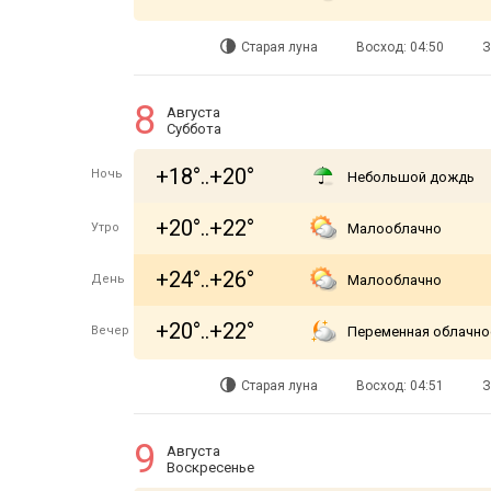
Старая луна
Восход: 04:50
З
8
Августа
Суббота
+18°..+20°
Ночь
Небольшой дождь
+20°..+22°
Утро
Малооблачно
+24°..+26°
День
Малооблачно
+20°..+22°
Вечер
Переменная облачно
Старая луна
Восход: 04:51
З
9
Августа
Воскресенье