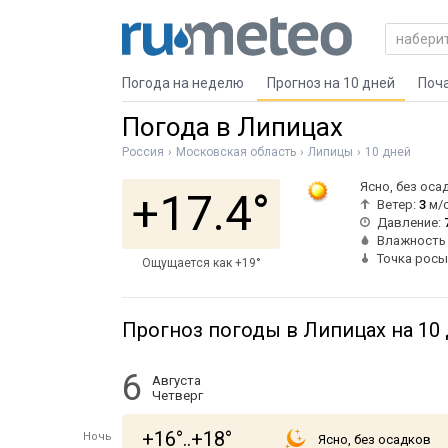
Погода на неделю
Прогноз на 10 дней
Поч
Погода в Липицах
Россия
Московская область
Липицы
10 дней
Ясно, без оса
+17.4°
Ветер:
3
м/
Давление:
Влажность
Точка росы
Ощущается как +19°
Прогноз погоды в Липицах на 10
6
Августа
Четверг
+16°..+18°
Ночь
Ясно, без осадков