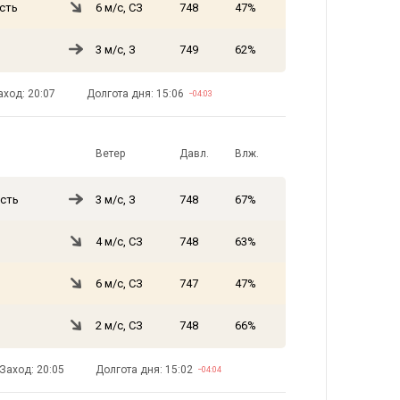
сть
6 м/с, СЗ
748
47%
3 м/с, З
749
62%
аход: 20:07
Долгота дня: 15:06
−04:03
Ветер
Давл.
Влж.
сть
3 м/с, З
748
67%
4 м/с, СЗ
748
63%
6 м/с, СЗ
747
47%
2 м/с, СЗ
748
66%
Заход: 20:05
Долгота дня: 15:02
−04:04