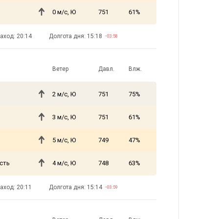
0 м/с, Ю
751
61%
аход: 20:14
Долгота дня: 15:18
−03:58
Ветер
Давл.
Влж.
2 м/с, Ю
751
75%
3 м/с, Ю
751
61%
5 м/с, Ю
749
47%
сть
4 м/с, Ю
748
63%
аход: 20:11
Долгота дня: 15:14
−03:59