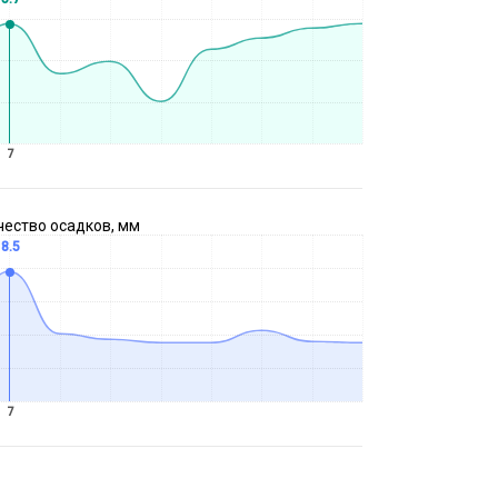
7
чество осадков, мм
8.5
7