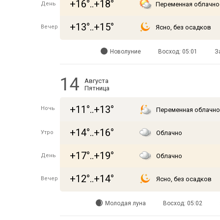
+16°..+18°
День
Переменная облачно
+13°..+15°
Вечер
Ясно, без осадков
Новолуние
Восход: 05:01
З
14
Августа
Пятница
+11°..+13°
Ночь
Переменная облачно
+14°..+16°
Утро
Облачно
+17°..+19°
День
Облачно
+12°..+14°
Вечер
Ясно, без осадков
Молодая луна
Восход: 05:02