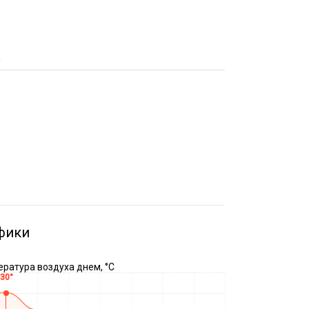
а
фики
ратура воздуха днем, °C
30°