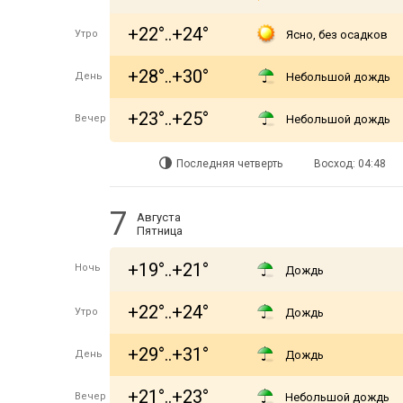
+22°..+24°
Утро
Ясно, без осадков
+28°..+30°
День
Небольшой дождь
+23°..+25°
Вечер
Небольшой дождь
Последняя четверть
Восход: 04:48
7
Августа
Пятница
+19°..+21°
Ночь
Дождь
+22°..+24°
Утро
Дождь
+29°..+31°
День
Дождь
+21°..+23°
Вечер
Небольшой дождь