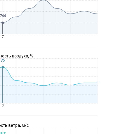
744
7
ость воздуха, %
75
7
сть ветра, м/с
5.7