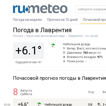
Погода на неделю
Прогноз на 10 дней
Почасовой пр
Погода в Лаврентия
Россия
Чукотский автономный округ
Лаврентия
по часам
Небольшой дождь
+6.1°
Ветер:
3
м/с, юго-восточн
Давление:
763
мм рт.ст.
Влажность воздуха:
97
%
Точка росы: −
Ощущается как +6°
Почасовой прогноз погоды в Лавренти
8
Августа
Осд.
Ве
Суббота
+6.6°
Небольшой дождь
0.8
3
09:00