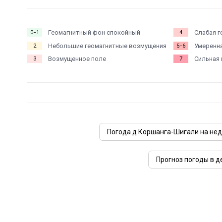
Геомагнитный фон спокойный
Слабая г
0−1
4
Небольшие геомагнитные возмущения
Умеренна
2
5−6
Возмущенное поле
Сильная 
3
7
Погода д Коршанга-Шигали на не
Прогноз погоды в д