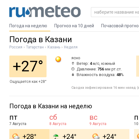
Погода на неделю
Прогноз на 10 дней
Почасовой прогно
Погода в Казани
Россия
Татарстан
Казань
Неделя
ясно
+27°
Ветер:
4
м/с, южный
Давление:
756
мм рт.ст.
Влажность воздуха:
48
%
Ощущается как +28°
Сводка зафиксирована 16 мин назад (в
Погода в Казани на неделю
пт
сб
вс
п
7 Августа
8 Августа
9 Августа
10
+28°
+24°
+24°