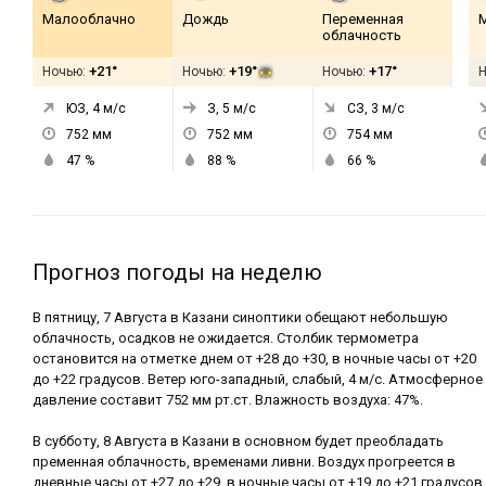
Малооблачно
Дождь
Переменная
облачность
+21°
+19°
+17°
Ночью:
Ночью:
Ночью:
ЮЗ, 4
м/с
З, 5
м/с
СЗ, 3
м/с
752
мм
752
мм
754
мм
47
%
88
%
66
%
Прогноз погоды на неделю
В пятницу, 7 Августа в Казани синоптики обещают небольшую
облачность, осадков не ожидается. Столбик термометра
остановится на отметке днем от +28 до +30, в ночные часы от +20
до +22 градусов. Ветер юго-западный, слабый, 4 м/с. Атмосферное
давление составит 752 мм рт.ст. Влажность воздуха: 47%.
В субботу, 8 Августа в Казани в основном будет преобладать
пременная облачность, временами ливни. Воздух прогреется в
дневные часы от +27 до +29, в ночные часы от +19 до +21 градусов.