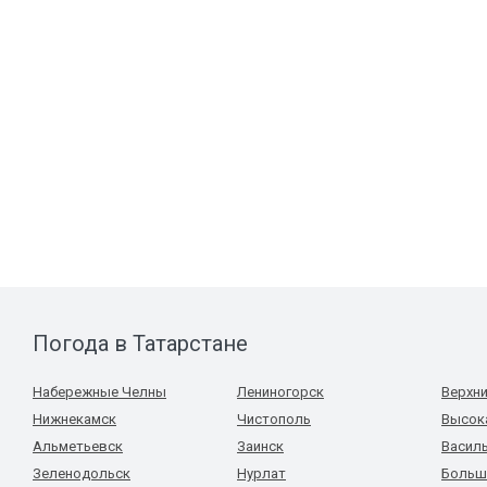
Погода в Татарстане
Набережные Челны
Лениногорск
Верхни
Нижнекамск
Чистополь
Высок
Альметьевск
Заинск
Васил
Зеленодольск
Нурлат
Больш