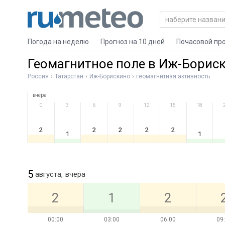
Погода на неделю
Прогноз на 10 дней
Почасовой пр
Геомагнитное поле в Иж-Борис
Россия
Татарстан
Иж-Борискино
геомагнитная активность
вчера
0
3
6
9
12
15
18
2
2
2
2
2
1
1
5
августа,
вчера
2
1
2
00:00
03:00
06:00
09