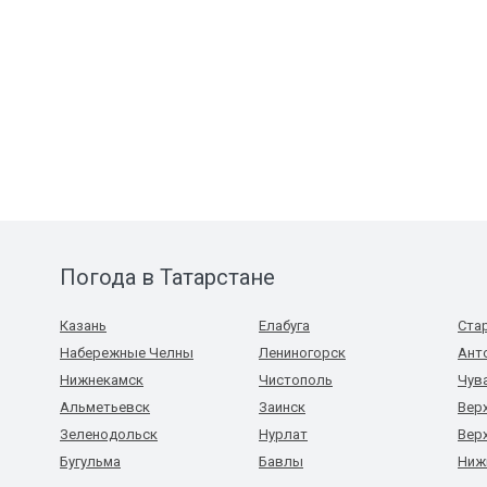
Погода в Татарстане
Казань
Елабуга
Ста
Набережные Челны
Лениногорск
Ант
Нижнекамск
Чистополь
Чув
Альметьевск
Заинск
Вер
Зеленодольск
Нурлат
Вер
Бугульма
Бавлы
Ниж