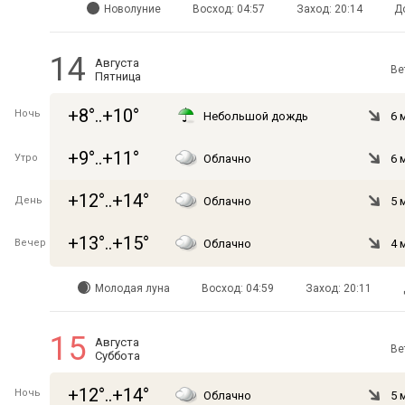
Новолуние
Восход: 04:57
Заход: 20:14
Д
14
Августа
Ве
Пятница
+8°..+10°
Ночь
Небольшой дождь
6 
+9°..+11°
Утро
Облачно
6 
+12°..+14°
День
Облачно
5 
+13°..+15°
Вечер
Облачно
4 
Молодая луна
Восход: 04:59
Заход: 20:11
15
Августа
Ве
Суббота
+12°..+14°
Ночь
Облачно
5 