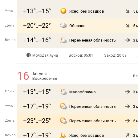
+13°..+15°
Утро
Ясно, без осадков
5 
+20°..+22°
День
Облачно
5 
+14°..+16°
Вечер
Переменная облачность
3 
Молодая луна
Восход: 05:01
Заход: 20:09
16
Августа
Ве
Воскресенье
+13°..+15°
Ночь
Малооблачно
3 
+17°..+19°
Утро
Переменная облачность
3 
+23°..+25°
День
Переменная облачность
5 
+17°..+19°
Вечер
Ясно, без осадков
3 