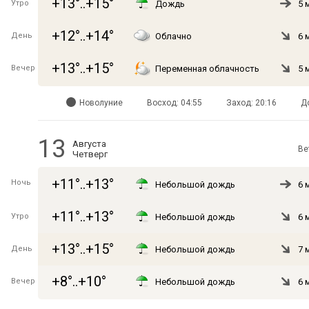
+13°..+15°
Утро
Дождь
5 
+12°..+14°
День
Облачно
6 
+13°..+15°
Вечер
Переменная облачность
5 
Новолуние
Восход: 04:55
Заход: 20:16
Д
13
Августа
Ве
Четверг
+11°..+13°
Ночь
Небольшой дождь
6 
+11°..+13°
Утро
Небольшой дождь
6 
+13°..+15°
День
Небольшой дождь
7 
+8°..+10°
Вечер
Небольшой дождь
6 