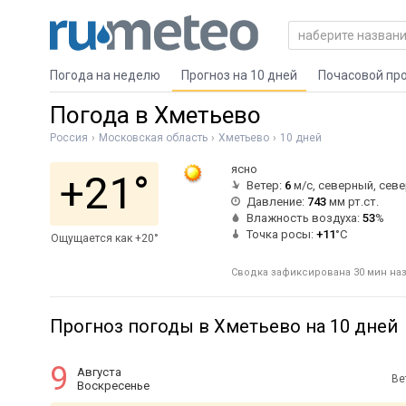
Погода на неделю
Прогноз на 10 дней
Почасовой пр
Погода в Хметьево
Россия
Московская область
Хметьево
10 дней
ясно
+21°
Ветер:
6
м/с, северный, сев
Давление:
743
мм рт.ст.
Влажность воздуха:
53
%
Точка росы:
+11
°C
Ощущается как +20°
Сводка зафиксирована 30 мин наз
Прогноз погоды в Хметьево на 10 дней
9
Августа
Ве
Воскресенье