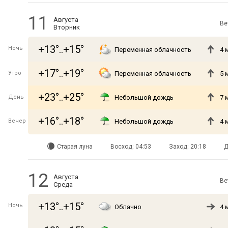
11
Августа
Ве
Вторник
+13°..+15°
Ночь
Переменная облачность
4 
+17°..+19°
Утро
Переменная облачность
5 
+23°..+25°
День
Небольшой дождь
7 
+16°..+18°
Вечер
Небольшой дождь
4 
Старая луна
Восход: 04:53
Заход: 20:18
Д
12
Августа
Ве
Среда
+13°..+15°
Ночь
Облачно
4 