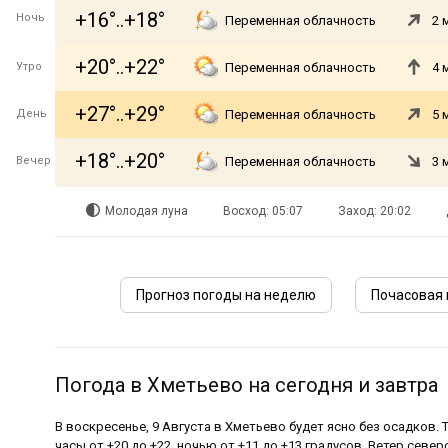
+16°..+18°
Ночь
Переменная облачность
2 
+20°..+22°
Утро
Переменная облачность
4 
+27°..+29°
День
Переменная облачность
5 
+18°..+20°
Вечер
Переменная облачность
3 
Молодая луна
Восход: 05:07
Заход: 20:02
Прогноз погоды на неделю
Почасовая 
Погода в Хметьево на сегодня и завтра
В воскресенье, 9 Августа в Хметьево будет ясно без осадков.
часы от +20 до +22, ночью от +11 до +13 градусов. Ветер север