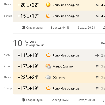
+20°..+22°
День
Ясно, без осадков
4 
+15°..+17°
Вечер
Ясно, без осадков
4 
Старая луна
Восход: 04:49
Заход: 20:23
Д
10
Августа
Ве
Понедельник
+11°..+13°
Ночь
Ясно, без осадков
2 
+17°..+19°
Утро
Малооблачно
3 
+22°..+24°
День
Облачно
3 
+17°..+19°
Вечер
Ясно, без осадков
3 
Старая луна
Восход: 04:51
Заход: 20:20
Д