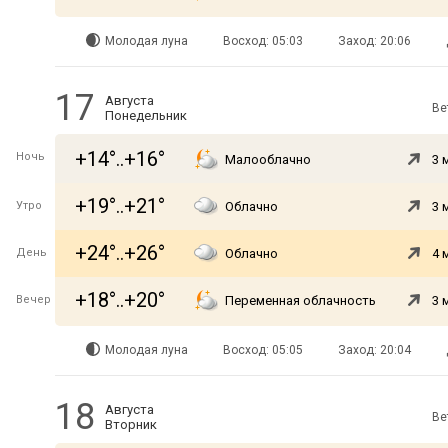
Молодая луна
Восход: 05:03
Заход: 20:06
17
Августа
Ве
Понедельник
+14°..+16°
Ночь
Малооблачно
3 
+19°..+21°
Утро
Облачно
3 
+24°..+26°
День
Облачно
4 
+18°..+20°
Вечер
Переменная облачность
3 
Молодая луна
Восход: 05:05
Заход: 20:04
18
Августа
Ве
Вторник