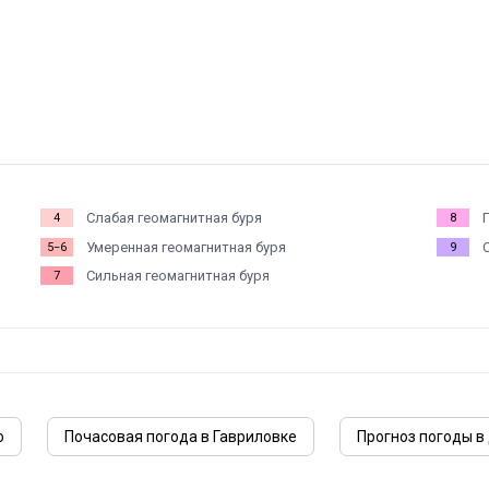
Слабая геомагнитная буря
4
8
Умеренная геомагнитная буря
5−6
9
Сильная геомагнитная буря
7
ю
Почасовая погода в Гавриловке
Прогноз погоды в