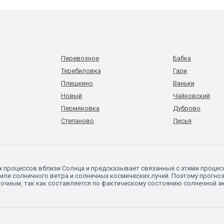
Перевозное
Бабка
Теребиловка
Гари
Плишкино
Ваньки
Новый
Чайковский
Пермяковка
Дуброво
Степаново
Лисья
х процессов вблизи Солнца и предсказывает связанные с этими процес
ле солнечного ветра и солнечных космических лучей. Поэтому прогноз 
 точным, так как составляется по фактическому состоянию солнечной а