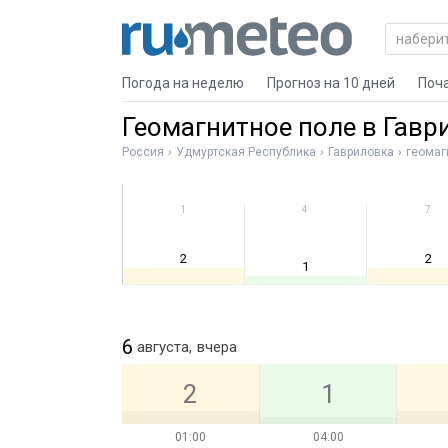
Погода на неделю
Прогноз на 10 дней
Поч
Геомагнитное поле в Гавр
Россия
Удмуртская Республика
Гавриловка
геомаг
1
4
7
2
2
1
6
августа,
вчера
2
1
01:00
04:00