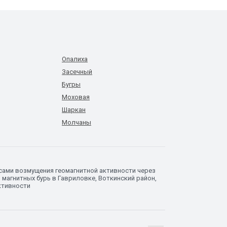
Опалиха
Засечный
Бугры
Моховая
Шаркан
Молчаны
сами возмущения геомагнитной активности через
магнитных бурь в Гавриловке, Воткинский район,
ктивности