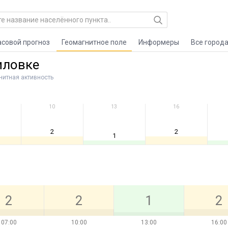
асовой прогноз
Геомагнитное поле
Информеры
Все город
иловке
нитная активность
10
13
16
2
2
1
2
2
1
2
07:00
10:00
13:00
16:00