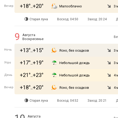
+18°..+20°
Вечер
Малооблачно
3 
Старая луна
Восход: 04:50
Заход: 20:24
Д
9
Августа
Ве
Воскресенье
+13°..+15°
Ночь
Ясно, без осадков
3 
+17°..+19°
Утро
Небольшой дождь
3 
+21°..+23°
День
Небольшой дождь
4 
+18°..+20°
Вечер
Ясно, без осадков
4 
Старая луна
Восход: 04:52
Заход: 20:21
Д
Августа