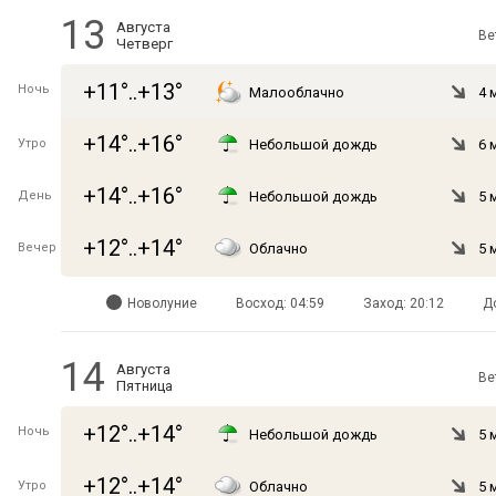
13
Августа
Ве
Четверг
+11°..+13°
Ночь
Малооблачно
4 
+14°..+16°
Утро
Небольшой дождь
6 
+14°..+16°
День
Небольшой дождь
5 
+12°..+14°
Вечер
Облачно
5 
Новолуние
Восход: 04:59
Заход: 20:12
Д
14
Августа
Ве
Пятница
+12°..+14°
Ночь
Небольшой дождь
5 
+12°..+14°
Утро
Облачно
5 