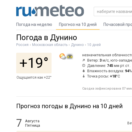
Погода на неделю
Прогноз на 10 дней
Почасовой пр
Погода в Дунино
Россия
Московская область
Дунино
10 дней
незначительная облачност
+19°
Ветер:
3
м/с, юго-запад
Давление:
745
мм рт.ст.
Влажность воздуха:
94
%
Точка росы:
+18
°C
Ощущается как +22°
Сводка зафиксирована 07 мин 
Прогноз погоды в Дунино на 10 дней
7
Августа
Ве
Пятница