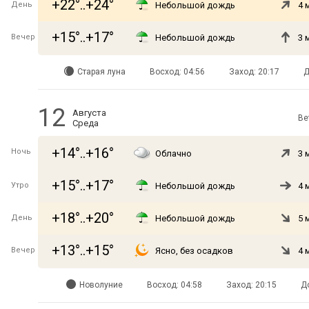
+22°..+24°
День
Небольшой дождь
4 
+15°..+17°
Вечер
Небольшой дождь
3 
Старая луна
Восход: 04:56
Заход: 20:17
Д
12
Августа
Ве
Среда
+14°..+16°
Ночь
Облачно
3 
+15°..+17°
Утро
Небольшой дождь
4 
+18°..+20°
День
Небольшой дождь
5 
+13°..+15°
Вечер
Ясно, без осадков
4 
Новолуние
Восход: 04:58
Заход: 20:15
Д