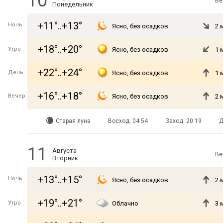
10
Ве
Понедельник
+11°..+13°
Ночь
Ясно, без осадков
2 
+18°..+20°
Утро
Ясно, без осадков
1 
+22°..+24°
День
Ясно, без осадков
1 
+16°..+18°
Вечер
Ясно, без осадков
2 
Старая луна
Восход: 04:54
Заход: 20:19
Д
11
Августа
Ве
Вторник
+13°..+15°
Ночь
Ясно, без осадков
2 
+19°..+21°
Утро
Облачно
3 