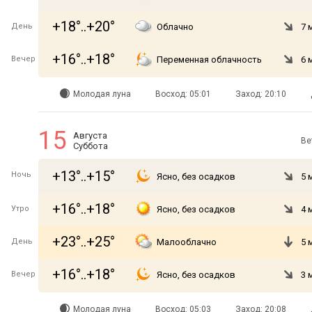
+18°..+20°
День
Облачно
7 
+16°..+18°
Вечер
Переменная облачность
6 
Молодая луна
Восход: 05:01
Заход: 20:10
15
Августа
Ве
Суббота
+13°..+15°
Ночь
Ясно, без осадков
5 
+16°..+18°
Утро
Ясно, без осадков
4 
+23°..+25°
День
Малооблачно
5 
+16°..+18°
Вечер
Ясно, без осадков
3 
Молодая луна
Восход: 05:03
Заход: 20:08