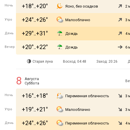
+18°..+20°
Ночь
Ясно, без осадков
2 
+24°..+26°
Утро
Малооблачно
3 
+29°..+31°
День
Дождь
4 
+20°..+22°
Вечер
Дождь
6 
Старая луна
Восход: 04:48
Заход: 20:26
Д
8
Августа
Ве
Суббота
+16°..+18°
Ночь
Переменная облачность
3 
+19°..+21°
Утро
Малооблачно
3 
+24°..+26°
День
Переменная облачность
4 