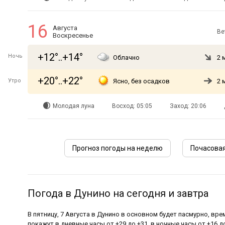
16
Августа
Ве
Воскресенье
+12°..+14°
Ночь
Облачно
2 
+20°..+22°
Утро
Ясно, без осадков
2 
Молодая луна
Восход: 05:05
Заход: 20:06
Прогноз погоды на неделю
Почасовая
Погода в Дунино на сегодня и завтра
В пятницу, 7 Августа в Дунино в основном будет пасмурно, вр
покажут в дневные часы от +29 до +31, в ночные часы от +16 до