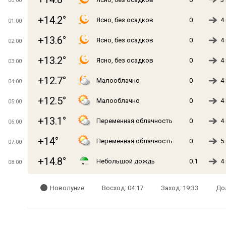
00:00
+14.2°
Ясно, без осадков
0
4
01:00
+13.6°
Ясно, без осадков
0
4
02:00
+13.2°
Ясно, без осадков
0
4
03:00
+12.7°
Малооблачно
0
4
04:00
+12.5°
Малооблачно
0
4
05:00
+13.1°
Переменная облачность
0
4
06:00
+14°
Переменная облачность
0
5
07:00
+14.8°
Небольшой дождь
0.1
4
08:00
Новолуние
Восход: 04:17
Заход: 19:33
Дол