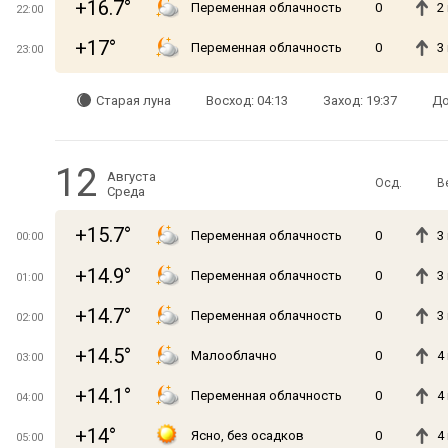
+16.7°
Переменная облачность
0
2
22:00
+17°
Переменная облачность
0
3
23:00
Старая луна
Восход: 04:13
Заход: 19:37
До
12
Августа
Осд.
В
Среда
+15.7°
Переменная облачность
0
3
00:00
+14.9°
Переменная облачность
0
3
01:00
+14.7°
Переменная облачность
0
3
02:00
+14.5°
Малооблачно
0
4
03:00
+14.1°
Переменная облачность
0
4
04:00
+14°
Ясно, без осадков
0
4
05:00