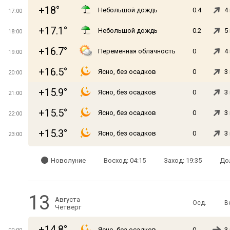
+18°
Небольшой дождь
0.4
4
17:00
+17.1°
Небольшой дождь
0.2
5
18:00
+16.7°
Переменная облачность
0
4
19:00
+16.5°
Ясно, без осадков
0
3
20:00
+15.9°
Ясно, без осадков
0
3
21:00
+15.5°
Ясно, без осадков
0
3
22:00
+15.3°
Ясно, без осадков
0
3
23:00
Новолуние
Восход: 04:15
Заход: 19:35
Дол
13
Августа
Осд.
В
Четверг
+14.8°
Ясно, без осадков
0
3