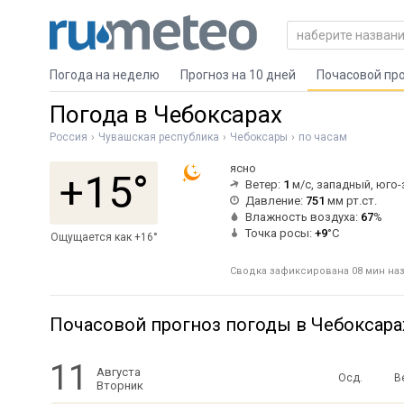
Погода на неделю
Прогноз на 10 дней
Почасовой пр
Погода в Чебоксарах
Россия
Чувашская республика
Чебоксары
по часам
ясно
+15°
Ветер:
1
м/с, западный, юго
Давление:
751
мм рт.ст.
Влажность воздуха:
67
%
Точка росы:
+9
°C
Ощущается как +16°
Сводка зафиксирована 08 мин наза
Почасовой прогноз погоды в Чебоксара
11
Августа
Осд.
В
Вторник