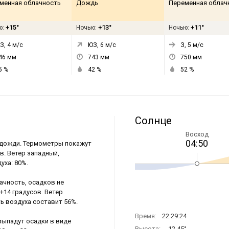
менная облачность
Дождь
Переменная облач
+15°
+13°
+11°
ю:
Ночью:
Ночью:
З, 4
м/с
ЮЗ, 6
м/с
З, 5
м/с
46
мм
743
мм
750
мм
5
%
42
%
52
%
Солнце
Восход
04:50
я дожди. Термометры покажут
ов. Ветер западный,
уха: 80%.
ачность, осадков не
 +14 градусов. Ветер
ть воздуха составит 56%.
Время:
22:29:24
выпадут осадки в виде
Высота:
-12.45°