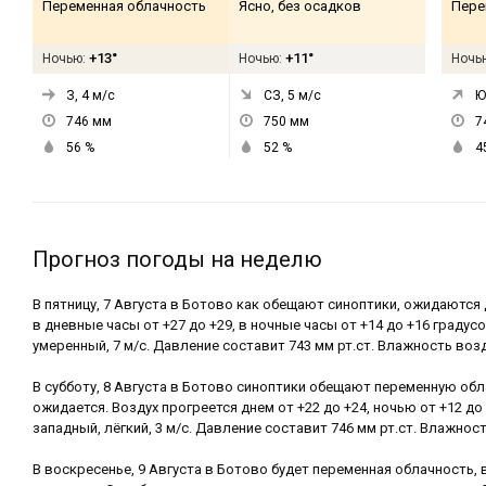
Переменная облачность
Ясно, без осадков
Пере
+13°
+11°
Ночью:
Ночью:
Ночь
З, 4
м/с
СЗ, 5
м/с
Ю
746
мм
750
мм
7
56
%
52
%
4
Прогноз погоды на неделю
В пятницу, 7 Августа в Ботово как обещают синоптики, ожидаютс
в дневные часы от +27 до +29, в ночные часы от +14 до +16 градус
умеренный, 7 м/с. Давление составит 743 мм рт.ст. Влажность возд
В субботу, 8 Августа в Ботово синоптики обещают переменную обл
ожидается. Воздух прогреется днем от +22 до +24, ночью от +12 до
западный, лёгкий, 3 м/с. Давление составит 746 мм рт.ст. Влажнос
В воскресенье, 9 Августа в Ботово будет переменная облачность, 