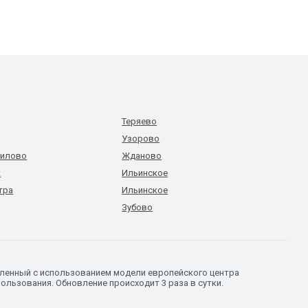
Теряево
Узорово
милово
Жданово
к
Ильинское
тра
Ильинское
Зубово
вленный с использованием модели европейского центра
ользования. Обновление происходит 3 раза в сутки.