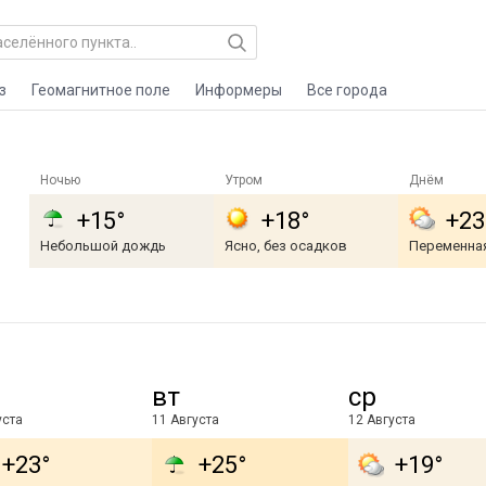
з
Геомагнитное поле
Информеры
Все города
Ночью
Утром
Днём
+15°
+18°
+23
Небольшой дождь
Ясно, без осадков
Переменна
вт
ср
уста
11 Августа
12 Августа
+23°
+25°
+19°