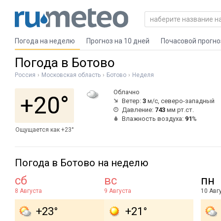
Погода на неделю
Прогноз на 10 дней
Почасовой прогно
Погода в Ботово
Россия
Московская область
Ботово
Неделя
Облачно
+20°
Ветер:
3
м/с, северо-западный
Давление:
743
мм рт.ст.
Влажность воздуха:
91
%
Ощущается как +23°
Погода в Ботово на неделю
сб
вс
пн
8 Августа
9 Августа
10 Авг
+23°
+21°