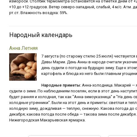
измороси. Столбик термометра остановится на отметке днем от +2
+10 до +12 градусов. Ветер северо-западный, слабый, 4 м/с. Атм. 
рт.ст. Влажность воздуха: 59%.
Народный календарь
Анна Летняя
7 августа (по старому стилю 25 июля) чествуется 
Девы Марии. День Анны в народе считали указчик
день судили о погоде на будущую зиму. Еще к это
картофель и блюда из него были главным угощен
Народные приметы:
Анна-холодница. Макарий — 
судили о зиме. По наблюдениям поселян, если в этот день наступи
будет ранняя и холодная, так как "Анна-зимоуказница" и "На день 
холодные утренники". Были на этот день и приметы: светлая и теп
холодную зиму, дождливая — теплую, снежную. Какова погода до 
декабря; какова погода после обеда — такова зима после декабр
Нижегородская Макарьевская ярмарка.