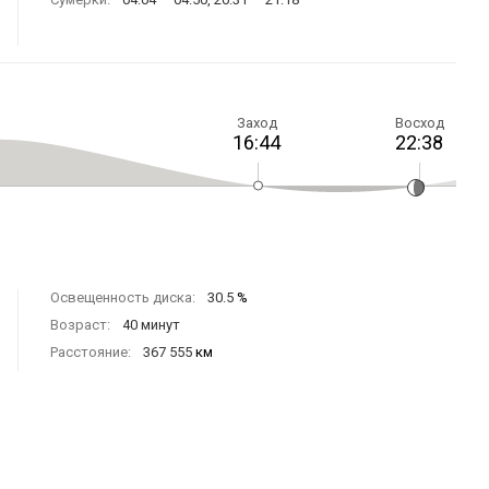
Заход
Восход
16:44
22:38
Освещенность диска:
30.5
%
Возраст:
40 минут
Расстояние:
367 555
км