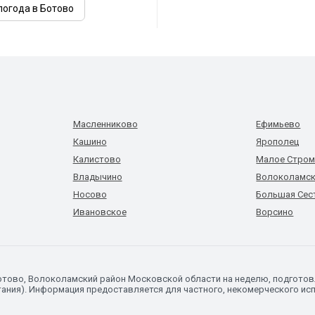
погода в Ботово
Масленниково
Ефимьево
Кашино
Ярополец
Калистово
Малое Стро
Владычино
Волоколамс
Носово
Большая Сес
Ивановское
Ворсино
Ботово, Волоколамский район Московской области на неделю, подгото
ания). Информация предоставляется для частного, некомерческого исп