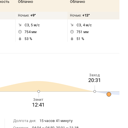
ность
Облачно
Облачно
+9°
+13°
Ночью:
Ночью:
СЗ, 5
м/с
СЗ, 4
м/с
754
мм
751
мм
53
%
51
%
Заход
20:31
Зенит
12:41
Долгота дня:
15 часов 41 минуту
Сумерки:
04:04 — 04:50, 20:31 — 21:18