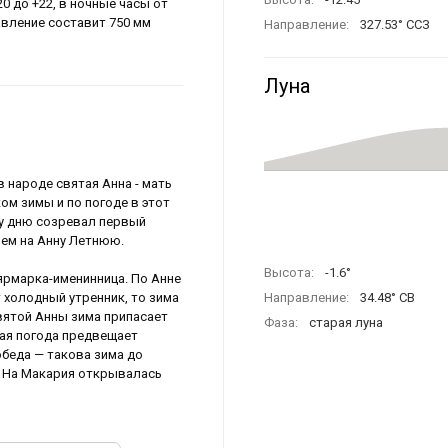
0 до +22, в ночные часы от
давление составит 750 мм
Направление:
327.53° ССЗ
Луна
в народе святая Анна - мать
ом зимы и по погоде в этот
му дню созревал первый
ием на Анну Летнюю.
Высота:
-1.6°
ярмарка-именинница. По Анне
т холодный утренник, то зима
Направление:
34.48° СВ
святой Анны зима припасает
Фаза:
старая луна
лая погода предвещает
обеда — такова зима до
я. На Макария открывалась