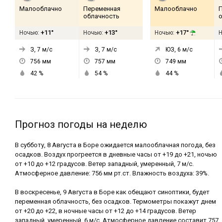
Малооблачно
Переменная
Малооблачно
облачность
+11°
+13°
+17°
Ночью:
Ночью:
Ночью:
З, 7
м/с
З, 7
м/с
ЮЗ, 6
м/с
756
мм
757
мм
749
мм
42
%
54
%
44
%
Прогноз погоды на неделю
В субботу, 8 Августа в Боре ожидается малооблачная погода, без
осадков. Воздух прогреется в дневные часы от +19 до +21, ночью
от +10 до +12 градусов. Ветер западный, умеренный, 7 м/с.
Атмосферное давление: 756 мм рт.ст. Влажность воздуха: 39%.
В воскресенье, 9 Августа в Боре как обещают синоптики, будет
переменная облачность, без осадков. Термометры покажут днем
от +20 до +22, в ночные часы от +12 до +14 градусов. Ветер
западный, умеренный, 6 м/с. Атмосферное давление составит 757