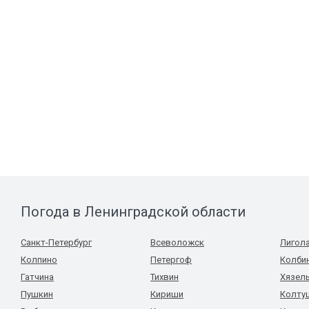
Погода в Ленинградской области
Санкт-Петербург
Всеволожск
Лигол
Колпино
Петергоф
Колби
Гатчина
Тихвин
Хязел
Пушкин
Кириши
Колту