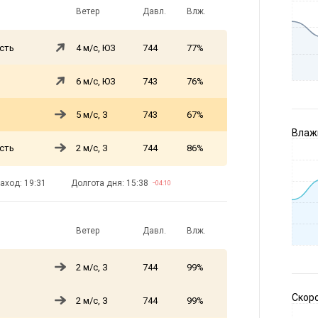
Ветер
Давл.
Влж.
сть
4 м/с, ЮЗ
744
77%
6 м/с, ЮЗ
743
76%
5 м/с, З
743
67%
Влажн
сть
2 м/с, З
744
86%
аход: 19:31
Долгота дня: 15:38
−04:10
Ветер
Давл.
Влж.
2 м/с, З
744
99%
Скоро
2 м/с, З
744
99%