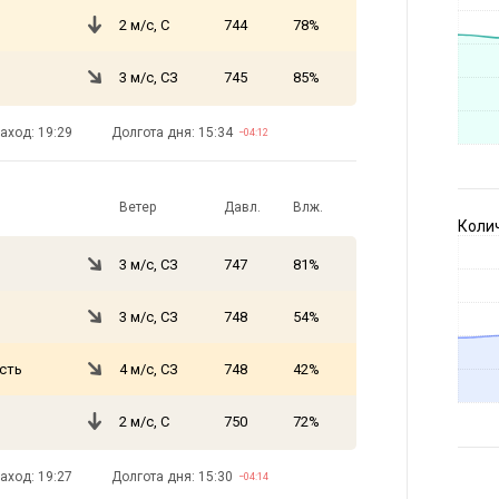
2 м/с, С
744
78%
3 м/с, СЗ
745
85%
аход: 19:29
Долгота дня: 15:34
−04:12
Ветер
Давл.
Влж.
Коли
3 м/с, СЗ
747
81%
3 м/с, СЗ
748
54%
сть
4 м/с, СЗ
748
42%
2 м/с, С
750
72%
аход: 19:27
Долгота дня: 15:30
−04:14