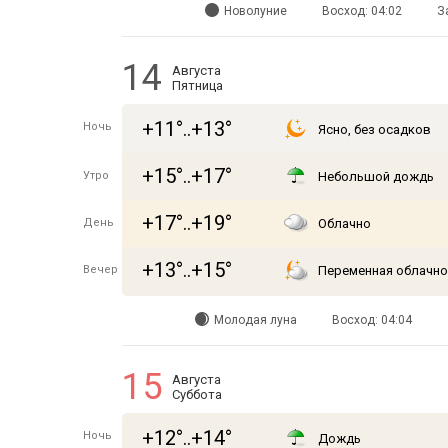
Новолуние
Восход: 04:02
З
14
Августа
Пятница
+11°..+13°
Ночь
Ясно, без осадков
+15°..+17°
Утро
Небольшой дождь
+17°..+19°
День
Облачно
+13°..+15°
Вечер
Переменная облачно
Молодая луна
Восход: 04:04
15
Августа
Суббота
+12°..+14°
Ночь
Дождь