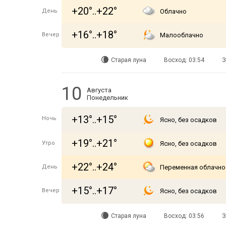
+20°..+22°
День
Облачно
+16°..+18°
Вечер
Малооблачно
Старая луна
Восход: 03:54
З
10
Августа
Понедельник
+13°..+15°
Ночь
Ясно, без осадков
+19°..+21°
Утро
Ясно, без осадков
+22°..+24°
День
Переменная облачно
+15°..+17°
Вечер
Ясно, без осадков
Старая луна
Восход: 03:56
З