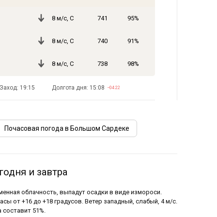
8 м/с, С
741
95%
8 м/с, С
740
91%
8 м/с, С
738
98%
Заход: 19:15
Долгота дня: 15:08
−04:22
Почасовая погода в Большом Сардеке
годня и завтра
еменная облачность, выпадут осадки в виде измороси.
сы от +16 до +18 градусов. Ветер западный, слабый, 4 м/с.
а составит 51%.