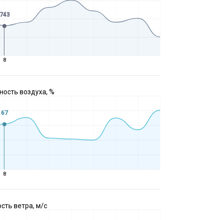
743
8
ость воздуха, %
67
8
сть ветра, м/с