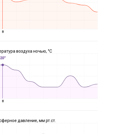
8
ратура воздуха ночью, °C
20°
8
ферное давление, мм рт.ст.