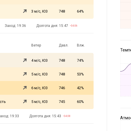
3 м/с, ЮЗ
748
64%
Заход: 19:36
Долгота дня: 15:47
−04:06
Ветер
Давл.
Влж.
Темпе
4 м/с, ЮЗ
748
74%
5 м/с, ЮЗ
748
53%
6 м/с, ЮЗ
746
42%
сть
5 м/с, ЮЗ
745
60%
аход: 19:33
Долгота дня: 15:43
−04:08
Атмос