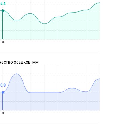
5.4
8
чество осадков, мм
0.8
8