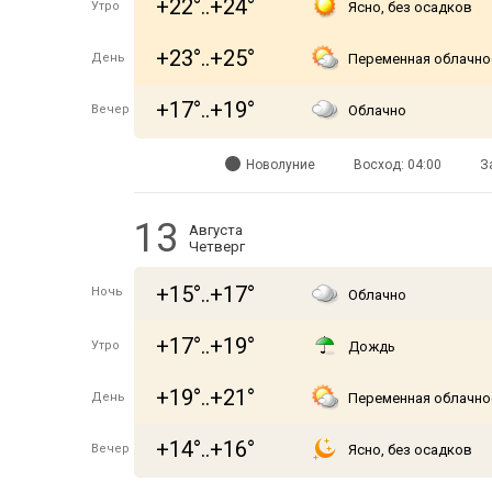
+22°..+24°
Утро
Ясно, без осадков
+23°..+25°
День
Переменная облачно
+17°..+19°
Вечер
Облачно
Новолуние
Восход: 04:00
З
13
Августа
Четверг
+15°..+17°
Ночь
Облачно
+17°..+19°
Утро
Дождь
+19°..+21°
День
Переменная облачно
+14°..+16°
Вечер
Ясно, без осадков