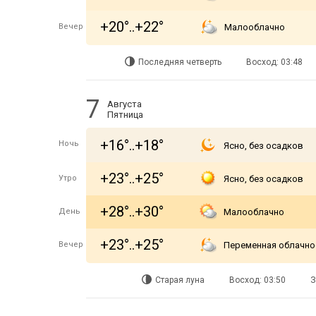
+20°..+22°
Вечер
Малооблачно
Последняя четверть
Восход: 03:48
7
Августа
Пятница
+16°..+18°
Ночь
Ясно, без осадков
+23°..+25°
Утро
Ясно, без осадков
+28°..+30°
День
Малооблачно
+23°..+25°
Вечер
Переменная облачно
Старая луна
Восход: 03:50
З