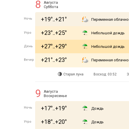
8
Августа
Суббота
+19°..+21°
Ночь
Переменная облачно
+23°..+25°
Утро
Небольшой дождь
+27°..+29°
День
Небольшой дождь
+21°..+23°
Вечер
Переменная облачно
Старая луна
Восход: 03:52
З
9
Августа
Воскресенье
+17°..+19°
Ночь
Дождь
+18°..+20°
Утро
Дождь