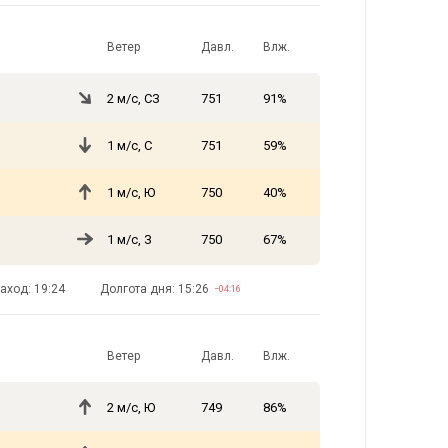
Ветер
Давл.
Влж.
2 м/с, СЗ
751
91%
1 м/с, С
751
59%
1 м/с, Ю
750
40%
1 м/с, З
750
67%
аход: 19:24
Долгота дня: 15:26
−04:16
Ветер
Давл.
Влж.
2 м/с, Ю
749
86%