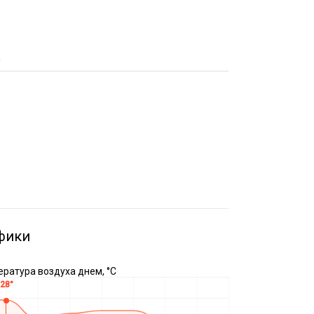
а
фики
ратура воздуха днем, °C
28°