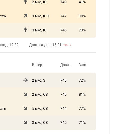
2 м/с, Ю
749
41%
сть
3 м/с, ЮЗ
747
38%
1 м/с, Ю
746
73%
аход: 19:22
Долгота дня: 15:21
−04:17
Ветер
Давл.
Влж.
2 м/с, З
745
72%
2 м/с, СЗ
745
81%
сть
5 м/с, СЗ
744
77%
3 м/с, СЗ
745
71%