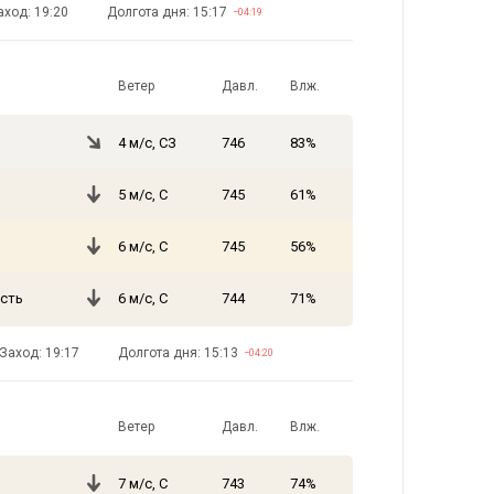
аход: 19:20
Долгота дня: 15:17
−04:19
Ветер
Давл.
Влж.
4 м/с, СЗ
746
83%
5 м/с, С
745
61%
6 м/с, С
745
56%
сть
6 м/с, С
744
71%
Заход: 19:17
Долгота дня: 15:13
−04:20
Ветер
Давл.
Влж.
7 м/с, С
743
74%