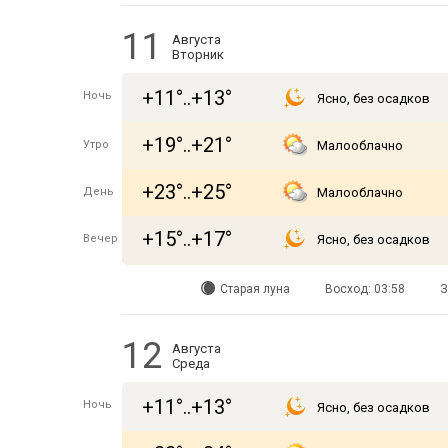
11
Августа
Вторник
+11°..+13°
Ночь
Ясно, без осадков
+19°..+21°
Утро
Малооблачно
+23°..+25°
День
Малооблачно
+15°..+17°
Вечер
Ясно, без осадков
Старая луна
Восход: 03:58
З
12
Августа
Среда
+11°..+13°
Ночь
Ясно, без осадков