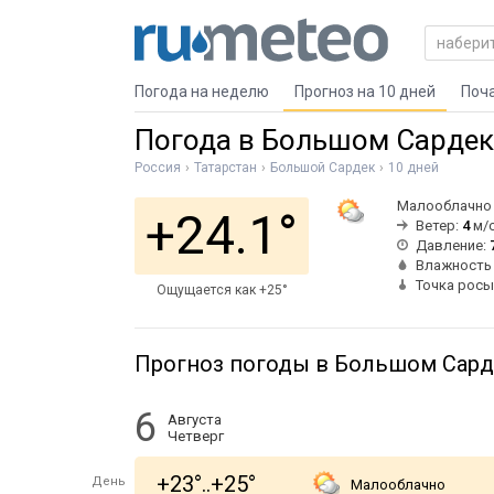
Погода на неделю
Прогноз на 10 дней
Поч
Погода в Большом Сардек
Россия
Татарстан
Большой Сардек
10 дней
Малооблачно
+24.1°
Ветер:
4
м/с
Давление:
Влажность
Точка росы
Ощущается как +25°
Прогноз погоды в Большом Сарде
6
Августа
Четверг
+23°..+25°
День
Малооблачно