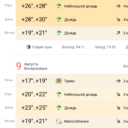
+26°..+28°
Утро
Небольшой дождь
4 
+28°..+30°
День
Дождь
4 
+19°..+21°
Вечер
Дождь
3 
Старая луна
Восход: 04:11
Заход: 19:35
Д
9
Августа
Ве
Воскресенье
+17°..+19°
Ночь
Туман
2 
+20°..+22°
Утро
Небольшой дождь
3 
+23°..+25°
День
Дождь
5 
+19°..+21°
Вечер
Малооблачно
5 