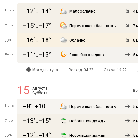
+12°..+14°
Ночь
Малооблачно
4 
+15°..+17°
Утро
Переменная облачность
7 
+16°..+18°
День
Облачно
8 
+11°..+13°
Вечер
Ясно, без осадков
5 
Молодая луна
Восход: 04:22
Заход: 19:22
15
Августа
Ве
Суббота
+8°..+10°
Ночь
Переменная облачность
5 
+13°..+15°
Утро
Небольшой дождь
5 
+12°..+14°
День
Небольшой дождь
5 