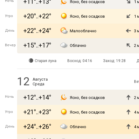
+11°..+13°
Ночь
Ясно, без осадков
1 
+20°..+22°
Утро
Ясно, без осадков
1 
+22°..+24°
День
Малооблачно
3 
+15°..+17°
Вечер
Облачно
2 
Старая луна
Восход: 04:16
Заход: 19:28
Д
12
Августа
Ве
Среда
+12°..+14°
Ночь
Ясно, без осадков
2 
+21°..+23°
Утро
Ясно, без осадков
4 
+24°..+26°
День
Облачно
4 