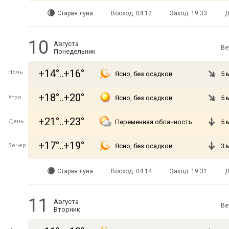
Старая луна
Восход: 04:12
Заход: 19:33
Д
10
Августа
Ве
Понедельник
+14°..+16°
Ночь
Ясно, без осадков
5 
+18°..+20°
Утро
Ясно, без осадков
5 
+21°..+23°
День
Переменная облачность
5 
+17°..+19°
Вечер
Ясно, без осадков
3 
Старая луна
Восход: 04:14
Заход: 19:31
Д
11
Августа
Ве
Вторник