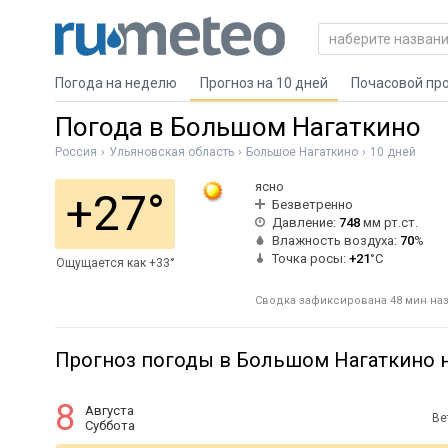
Погода на неделю
Прогноз на 10 дней
Почасовой пр
Погода в Большом Нагаткино
Россия
Ульяновская область
Большое Нагаткино
10 дней
ясно
+27°
Безветренно
Давление:
748
мм рт.ст.
Влажность воздуха:
70
%
Точка росы:
+21
°C
Ощущается как +33°
Сводка зафиксирована 48 мин наза
Прогноз погоды в Большом Нагаткино н
8
Августа
Ве
Суббота