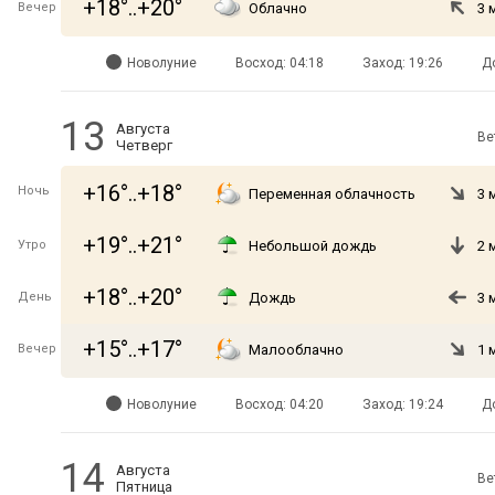
+18°..+20°
Вечер
Облачно
3 
Новолуние
Восход: 04:18
Заход: 19:26
Д
13
Августа
Ве
Четверг
+16°..+18°
Ночь
Переменная облачность
3 
+19°..+21°
Утро
Небольшой дождь
2 
+18°..+20°
День
Дождь
3 
+15°..+17°
Вечер
Малооблачно
1 
Новолуние
Восход: 04:20
Заход: 19:24
Д
14
Августа
Ве
Пятница