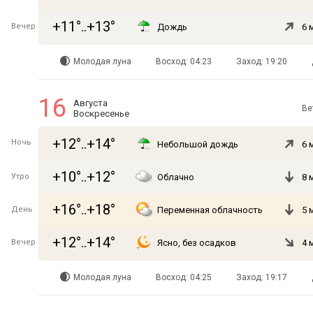
+11°..+13°
Вечер
Дождь
6 
Молодая луна
Восход: 04:23
Заход: 19:20
16
Августа
Ве
Воскресенье
+12°..+14°
Ночь
Небольшой дождь
6 
+10°..+12°
Утро
Облачно
8 
+16°..+18°
День
Переменная облачность
5 
+12°..+14°
Вечер
Ясно, без осадков
4 
Молодая луна
Восход: 04:25
Заход: 19:17