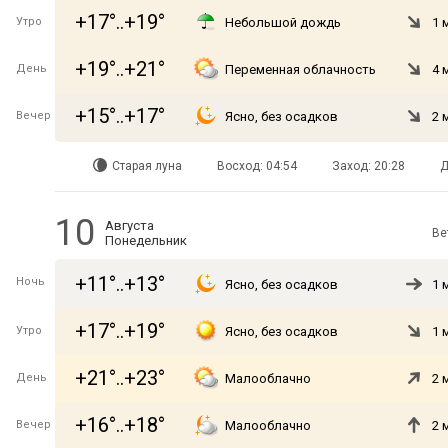
+17°..+19°
Утро
Небольшой дождь
1 
+19°..+21°
День
Переменная облачность
4 
+15°..+17°
Вечер
Ясно, без осадков
2 
Старая луна
Восход: 04:54
Заход: 20:28
Д
10
Августа
Ве
Понедельник
+11°..+13°
Ночь
Ясно, без осадков
1 
+17°..+19°
Утро
Ясно, без осадков
1 
+21°..+23°
День
Малооблачно
2 
+16°..+18°
Вечер
Малооблачно
2 