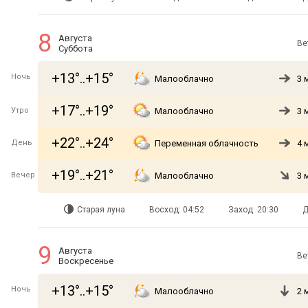
8
Августа
Ве
Суббота
+13°..+15°
Ночь
Малооблачно
3 
+17°..+19°
Утро
Малооблачно
3 
+22°..+24°
День
Переменная облачность
4 
+19°..+21°
Вечер
Малооблачно
3 
Старая луна
Восход: 04:52
Заход: 20:30
Д
9
Августа
Ве
Воскресенье
+13°..+15°
Ночь
Малооблачно
2 