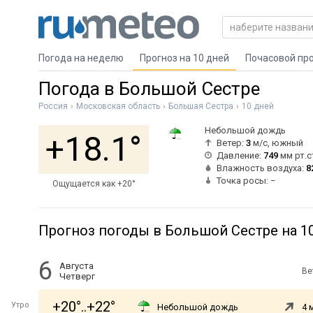
Погода на неделю
Прогноз на 10 дней
Почасовой пр
Погода в Большой Сестре
Россия
Московская область
Большая Сестра
10 дней
Небольшой дождь
+18.1°
Ветер:
3
м/с, южный
Давление:
749
мм рт.с
Влажность воздуха:
8
Точка росы: −
Ощущается как +20°
Прогноз погоды в Большой Сестре на 1
6
Августа
Ве
Четверг
+20°..+22°
Утро
Небольшой дождь
4 