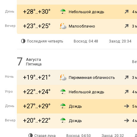
+28°..+30°
День
Небольшой дождь
4 
+23°..+25°
Вечер
Малооблачно
3 
Последняя четверть
Восход: 04:48
Заход: 20:34
7
Августа
Ве
Пятница
+19°..+21°
Ночь
Переменная облачность
3 
+22°..+24°
Утро
Небольшой дождь
4 
+27°..+29°
День
Дождь
5 
+20°..+22°
Вечер
Дождь
4 
Старая луна
Восход: 04:50
Заход: 20:32
Д