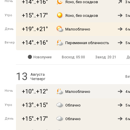
+14°..+16°
Ночь
Ясно, без осадков
3 
+15°..+17°
Утро
Ясно, без осадков
5 
+19°..+21°
День
Малооблачно
6 
+14°..+16°
Вечер
Переменная облачность
5 
Новолуние
Восход: 05:00
Заход: 20:21
Д
13
Августа
Ве
Четверг
+10°..+12°
Ночь
Малооблачно
4 
+13°..+15°
Утро
Облачно
5 
+15°..+17°
День
Облачно
6 