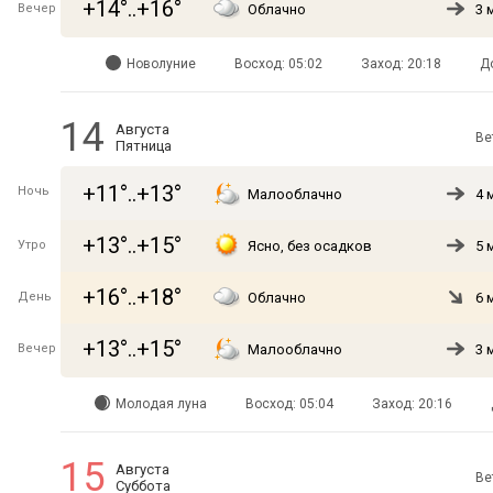
+14°..+16°
Вечер
Облачно
3 
Новолуние
Восход: 05:02
Заход: 20:18
Д
14
Августа
Ве
Пятница
+11°..+13°
Ночь
Малооблачно
4 
+13°..+15°
Утро
Ясно, без осадков
5 
+16°..+18°
День
Облачно
6 
+13°..+15°
Вечер
Малооблачно
3 
Молодая луна
Восход: 05:04
Заход: 20:16
15
Августа
Ве
Суббота