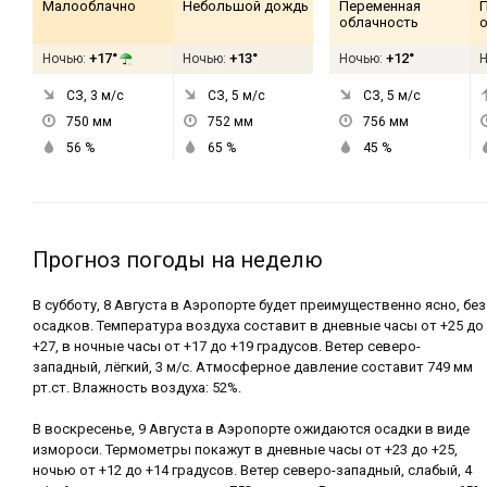
Малооблачно
Небольшой дождь
Переменная
облачность
+17°
+13°
+12°
Ночью:
Ночью:
Ночью:
СЗ, 3
м/с
СЗ, 5
м/с
СЗ, 5
м/с
750
мм
752
мм
756
мм
56
%
65
%
45
%
Прогноз погоды на неделю
В субботу, 8 Августа в Аэропорте будет преимущественно ясно, без
осадков. Температура воздуха составит в дневные часы от +25 до
+27, в ночные часы от +17 до +19 градусов. Ветер северо-
западный, лёгкий, 3 м/с. Атмосферное давление составит 749 мм
рт.ст. Влажность воздуха: 52%.
В воскресенье, 9 Августа в Аэропорте ожидаются осадки в виде
измороси. Термометры покажут в дневные часы от +23 до +25,
ночью от +12 до +14 градусов. Ветер северо-западный, слабый, 4