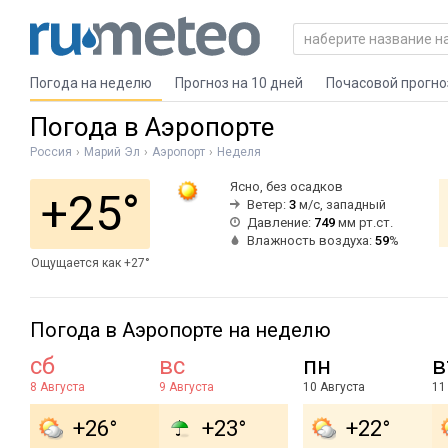
Погода на неделю
Прогноз на 10 дней
Почасовой прогно
Погода в Аэропорте
Россия
Марий Эл
Аэропорт
Неделя
Ясно, без осадков
+25°
Ветер:
3
м/с, западный
Давление:
749
мм рт.ст.
Влажность воздуха:
59
%
Ощущается как +27°
Погода в Аэропорте на неделю
сб
вс
пн
в
8 Августа
9 Августа
10 Августа
11
+26°
+23°
+22°