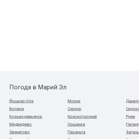
Погода в Марий Эл
Йошкар-Ола
Морки
Данил
Волжск
Сернур
Сидор
Козьмодемьянск
Красногорский
Руэм
Медведево
Оршанка
Пагану
Звенигово
Параньга
Загур